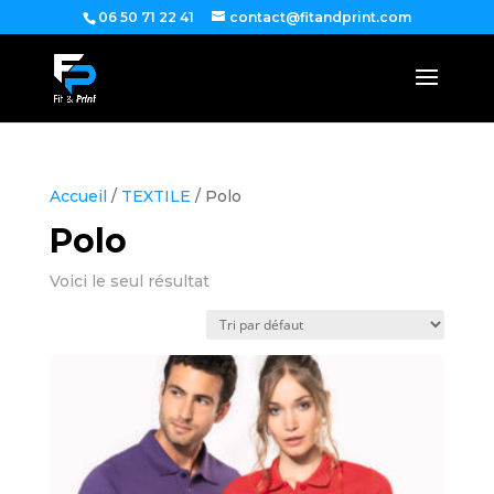
06 50 71 22 41
contact@fitandprint.com
Accueil
/
TEXTILE
/ Polo
Polo
Voici le seul résultat