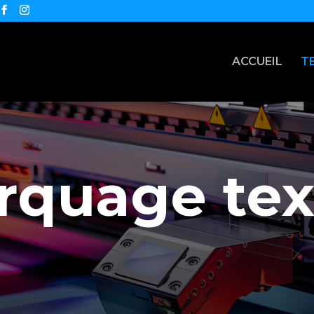
ACCUEIL
T
quage tex