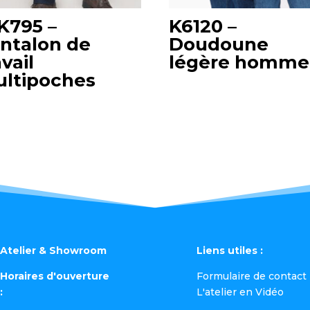
795 –
K6120 –
ntalon de
Doudoune
avail
légère homme
ltipoches
Atelier & Showroom
Liens utiles :
Horaires d'ouverture
Formulaire de contact
:
L'atelier en Vidéo