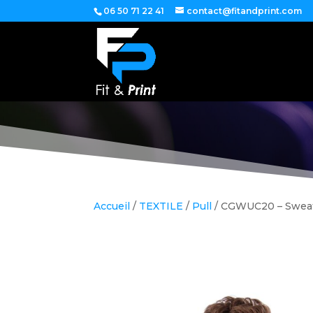
06 50 71 22 41
contact@fitandprint.com
Accueil
/
TEXTILE
/
Pull
/ CGWUC20 – Swea