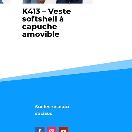
K413 – Veste
softshell à
capuche
amovible
Sur les réseaux
sociaux :