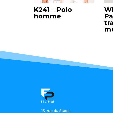
K241 – Polo
WK
homme
Pa
tr
mu
…
15, rue du Stade